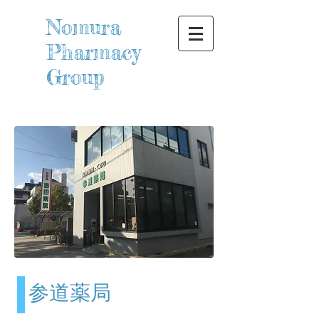
Nomura
Pharmacy
Group
参道薬局