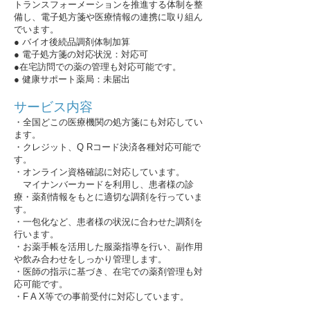
トランスフォーメーションを推進する体制を整
備し、電子処方箋や医療情報の連携に取り組ん
でいます。
● バイオ後続品調剤体制加算
● 電子処方箋の対応状況：対応可
●在宅訪問での薬の管理も対応可能です。
● 健康サポート薬局：未届出
サービス内容
・全国どこの医療機関の処方箋にも対応してい
ます。
・クレジット、Q Rコード決済各種対応可能で
す。
・オンライン資格確認に対応しています。
マイナンバーカードを利用し、患者様の診
療・薬剤情報をもとに適切な調剤を行っていま
す。
・一包化など、患者様の状況に合わせた調剤を
行います。
・お薬手帳を活用した服薬指導を行い、副作用
や飲み合わせをしっかり管理します。
・医師の指示に基づき、在宅での薬剤管理も対
応可能です。
・F A X等での事前受付に対応しています。