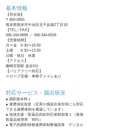
基本情報
【所在地】
〒860-0855
熊本県熊本市中央区北千反畑2丁目18
【TEL／FAX】
096-344-8899
／
096-344-8558
【営業時間】
月〜金 8:30〜18:00
土曜 8:30〜13:00
日曜・祝日 休業
【アクセス】
藤崎宮前駅 徒歩5分
【バリアフリー対応】
スロープ完備・車椅子トイレあり
対応サービス・届出状況
● 調剤基本料１
● 連携強化加算（災害や感染症発生時にも対応
できる連携体制を構築しています）
● 地域支援・医薬品供給対応体制加算１（後発
医薬品使用率 90%）
● 電子的調剤情報連携体制整備加算 デジタル