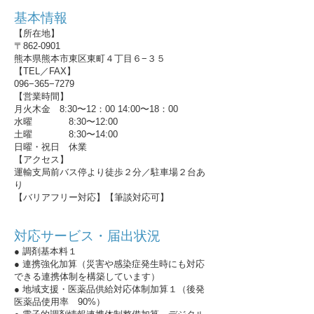
基本情報
【所在地】
〒862-0901
熊本県熊本市東区東町４丁目６−３５
【TEL／FAX】
096−365−7279
【営業時間】
月火木金 8:30〜12：00 14:00〜18：00
水曜 8:30〜12:00
土曜 8:30〜14:00
日曜・祝日 休業
【アクセス】
運輸支局前バス停より徒歩２分／駐車場２台あ
り
【バリアフリー対応】【筆談対応可】
対応サービス・届出状況
● 調剤基本料１
● 連携強化加算（災害や感染症発生時にも対応
できる連携体制を構築しています）
● 地域支援・医薬品供給対応体制加算１（後発
医薬品使用率 90%）