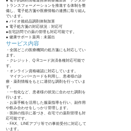
● 電子的調剤情報連携体制整備加算 デジタル
トランスフォーメーションを推進する体制を整
備し、電子処方箋や医療情報の連携に取り組ん
でいます。
● バイオ後続品調剤体制加算
● 電子処方箋の対応状況：対応可
●在宅訪問での薬の管理も対応可能です。
● 健康サポート薬局：未届出
サービス内容
・全国どこの医療機関の処方箋にも対応してい
ます。
・クレジット、Q Rコード決済各種対応可能で
す。
・オンライン資格確認に対応しています。
マイナンバーカードを利用し、患者様の診
療・薬剤情報をもとに適切な調剤を行っていま
す。
・一包化など、患者様の状況に合わせた調剤を
行います。
・お薬手帳を活用した服薬指導を行い、副作用
や飲み合わせをしっかり管理します。
・医師の指示に基づき、在宅での薬剤管理も対
応可能です。
・FAX、LINEアプリ等での事前受付に対応して
います。